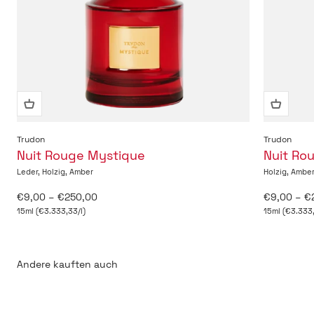
Trudon
Trudon
Nuit Rouge Mystique
Nuit Ro
Leder, Holzig, Amber
Holzig, Ambe
Angebot
Angebot
€9,00 – €250,00
€9,00 – €
15ml (€3.333,33/l)
15ml (€3.333,