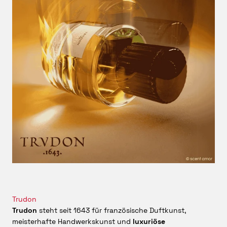
über die Haut und öffnet den Raum für die aromatischen
und floralen Facetten des Herzens. Das Ergebnis ist
gepflegt und elegant, bleibt aber natürlich und
vollkommen ungezwungen.
Zypresse und Jasmin Sambac verleihen MÉDIE Charakter
Im Herzen trifft Zypresse auf Jasmin Sambac. Die Zypresse
bringt eine trockene, immergrüne Aromatik ein, die an
Nadeln, Zweige und mediterrane Landschaften erinnert.
Ihre klare, leicht harzige Holzigkeit greift die grüne Frische
der Mandarine auf und führt sie konsequent weiter.
Dadurch erhält
MÉDIE von Trudon
eine präzise Kontur und
hebt sich deutlich von konventionellen Zitrusdüften ab.
Jasmin Sambac setzt einen leuchtenden floralen Akzent.
Seine cremige und dezent sinnliche Wärme mildert die
kantigeren Seiten von Grapefruit und Zypresse, ohne die
Komposition in einen ausgeprägt blumigen Duft zu
verwandeln. Yann Vasnier setzt den Jasmin mit großer
Zurückhaltung ein: Er schimmert zwischen den grünen und
Trudon
holzigen Noten hindurch und schenkt
Trudon MÉDIE
eine
Trudon
steht seit 1643 für französische Duftkunst,
elegante Weichheit.
meisterhafte Handwerkskunst und
luxuriöse
Vetiver und texanisches Zedernholz schaffen trockene