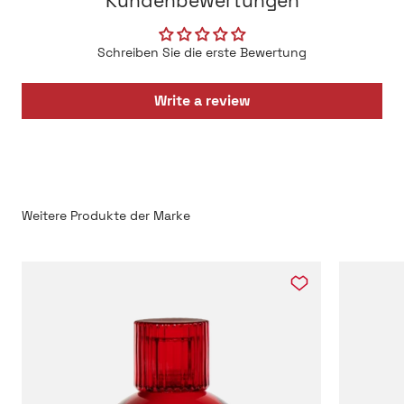
Kundenbewertungen
mit Grapefruit, Mandarine, Zypresse und Zedernholz
eignet es sich besonders für Frühling und Sommer, warme
Urlaubstage, das Büro oder gepflegte Auftritte am Abend.
Schreiben Sie die erste Bewertung
Wer süße, opulente oder besonders schwere Düfte sucht,
wird
MÉDIE von Trudon
möglicherweise als zu klar
Write a review
empfinden. Liebhaber moderner, grüner und holziger
Nischendüfte
finden dagegen eine ausgesprochen
vielseitige Komposition, die Frische nicht mit Beliebigkeit
verwechselt.
Trudon MÉDIE jetzt bei scent amor entdecken
Möchtest Du
Trudon MÉDIE Eau de Parfum kaufen
oder
den Duft zunächst auf Deiner Haut kennenlernen? Bei
scent amor
kannst Du eine
Trudon MÉDIE Duftprobe
bestellen
oder den Originalflakon entdecken. Erlebe
besondere
Nischenparfums
, persönliche Duftberatung
und sorgfältig ausgewählte Düfte, kuratiert von
Georg R.
Wuchsa
.
© 2026 by scent amor