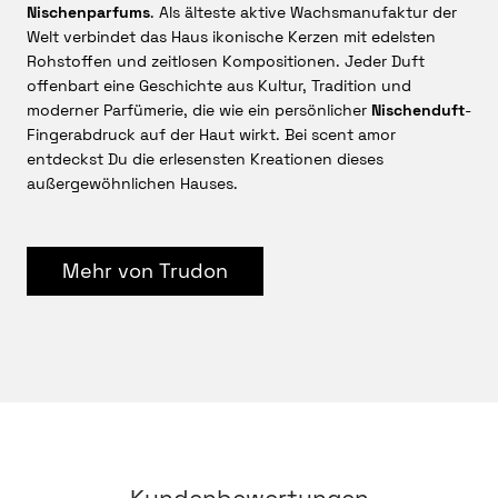
Nischenparfums
. Als älteste aktive Wachsmanufaktur der
Tiefe
Welt verbindet das Haus ikonische Kerzen mit edelsten
In der Basis übernimmt Vetiver mit seiner erdigen, rauchig-
Rohstoffen und zeitlosen Kompositionen. Jeder Duft
grünen und leicht wurzeligen Ausstrahlung. Texanisches
offenbart eine Geschichte aus Kultur, Tradition und
Zedernholz verstärkt die trockene Holzigkeit und verleiht
moderner Parfümerie, die wie ein persönlicher
Nischenduft
-
dem Duft eine klare, lang anhaltende Struktur. Während
Fingerabdruck auf der Haut wirkt. Bei scent amor
die anfängliche Zitrusfrische langsam zurücktritt,
entdeckst Du die erlesensten Kreationen dieses
entstehen auf der Haut warme Nuancen, die an Amber und
außergewöhnlichen Hauses.
feines Leder erinnern.
Gerade diese Entwicklung macht
Trudon MÉDIE Eau de
Parfum
so reizvoll. Was hell, saftig und beinahe schwerelos
beginnt, gewinnt allmählich an Tiefe und sinnlicher
Mehr von Trudon
Präsenz. Der Duft bleibt transparent, wirkt im Nachhall
jedoch wärmer und intimer. Yann Vasniers doppelte
Perspektive aus künstlerischer Fantasie und analytischer
Präzision zeigt sich in der feinen Balance zwischen
spontaner Frische und kontrollierter Eleganz.
Für wen ist Trudon MÉDIE geeignet?
Trudon MÉDIE Eau de Parfum
richtet sich an Menschen, die
frische Zitrusdüfte lieben, dabei jedoch mehr Tiefe und
Charakter erwarten. Als elegantes
Unisex-Nischenparfum