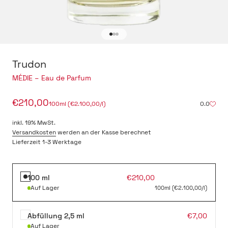
Gehe zu Element 1
Gehe zu Element 2
Gehe zu Element 3
Trudon
-
MÉDIE – Eau de Parfum
Angebot
€210,00
100ml (€2.100,00/l)
0.0
inkl. 19% MwSt.
Versandkosten
werden an der Kasse berechnet
Lieferzeit 1-3 Werktage
Angebot
100 ml
€210,00
Auf Lager
100ml (€2.100,00/l)
Angebot
Abfüllung 2,5 ml
€7,00
Auf Lager