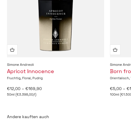
Simone Andreoli
Simone Andr
Apricot Innocence
Born fro
Fruchtig, Floral, Pudrig
Orientalisch,
Angebot
Angebot
€12,00 – €169,90
€5,00 – €
50ml (€3.398,00/l)
100ml (€1.500