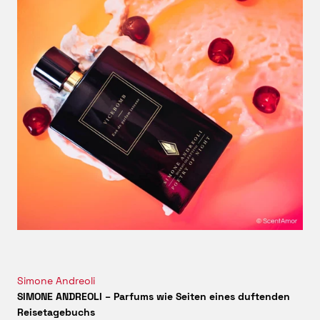
Nischendüften
, die nicht aufdringlich, sondern fein
komponiert sind – mit emotionaler Tiefe und stilistischer
Klarheit.
Simone Andreoli selbst beschreibt
FICO NERO
als einen Duft
seiner Kindheit – geboren aus der Erinnerung an die
süßesten Feigen Sardiniens, gewachsen unter der Sonne
einer Insel, auf der jede Brise nach Natur, Geschichte und
Zeit schmeckt. Es ist dieser authentische Ursprung, der
den Duft so glaubwürdig macht. Kein künstlicher
Feigenakkord, sondern ein echtes Abbild dessen, was
Feige in der Natur bedeutet:
Opulenz, Ruhe, Fülle und
Licht.
Duft gewordene italienische Eleganz
Auch optisch erzählt
FICO NERO
von seiner Herkunft: Der
Flakon zeigt sich in tiefem Meeresblau mit goldenen
Akzenten – schlicht, aber bedeutungsvoll. Wie die
italienische Ästhetik selbst ist der Duft reduziert im
Ausdruck, aber reich im Gefühl.
Ein luxuriöser Feigenduft
Simone Andreoli
mit Charakter, Charme und Seele.
SIMONE ANDREOLI – Parfums wie Seiten eines duftenden
Entdecke FICO NERO jetzt bei scent amor – ein
Reisetagebuchs
langanhaltendes Extrait de Parfum mit mediterraner