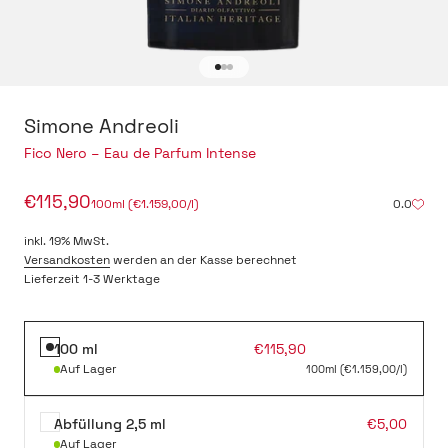
Gehe zu Element 1
Gehe zu Element 2
Gehe zu Element 3
Simone Andreoli
-
Fico Nero – Eau de Parfum Intense
Angebot
€115,90
100ml (€1.159,00/l)
0.0
inkl. 19% MwSt.
Versandkosten
werden an der Kasse berechnet
Lieferzeit 1-3 Werktage
Angebot
100 ml
€115,90
Auf Lager
100ml (€1.159,00/l)
Angebot
Abfüllung 2,5 ml
€5,00
Auf Lager