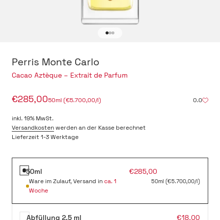
Gehe zu Element 1
Gehe zu Element 2
Gehe zu Element 3
Perris Monte Carlo
-
Cacao Aztèque – Extrait de Parfum
Angebot
€285,00
50ml (€5.700,00/l)
0.0
inkl. 19% MwSt.
Versandkosten
werden an der Kasse berechnet
Lieferzeit 1-3 Werktage
Angebot
50ml
€285,00
Ware im Zulauf, Versand in
ca. 1
50ml (€5.700,00/l)
Woche
Angebot
Abfüllung 2,5 ml
€18,00