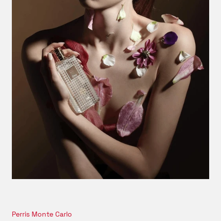
Werk geschaffen, das wie ein verlorener Traum erscheint –
kraftvoll, vielschichtig und geheimnisvoll. Als Teil der
Black
Collection
, die durch ihre hohe Konzentration und tiefe
Intensität besticht, zeigt sich hier die Kunst, Rohstoffe in
ihrer reinsten Form zu einem unvergesslichen Extrait de
Parfum zu verwandeln.
CACAO AZTÈQUE
ist mehr als ein Duft – es ist ein Fragment
aztekischer Kultur, ein lebendiger Zauber, der die Haut wie
eine unsichtbare zweite Seele umhüllt. Ein Parfum für
Momente, in denen Du Dich in der Tiefe der Geschichte
verlieren und die mystische Sinnlichkeit des Kakaos
erleben möchtest.
© 2026 by scent amor
Perris Monte Carlo