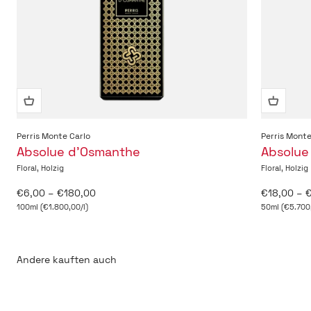
Perris Monte Carlo
Perris Monte
Absolue d’Osmanthe
Absolue
Floral, Holzig
Floral, Holzig
Angebot
Angebot
€6,00 – €180,00
€18,00 – 
100ml (€1.800,00/l)
50ml (€5.700,