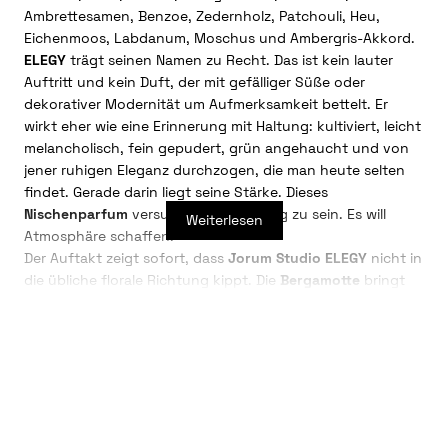
Ambrettesamen, Benzoe, Zedernholz, Patchouli, Heu,
Eichenmoos, Labdanum, Moschus und Ambergris-Akkord.
ELEGY
trägt seinen Namen zu Recht. Das ist kein lauter
Auftritt und kein Duft, der mit gefälliger Süße oder
dekorativer Modernität um Aufmerksamkeit bettelt. Er
wirkt eher wie eine Erinnerung mit Haltung: kultiviert, leicht
melancholisch, fein gepudert, grün angehaucht und von
jener ruhigen Eleganz durchzogen, die man heute selten
findet. Gerade darin liegt seine Stärke. Dieses
Nischenparfum
versucht nicht, gefällig zu sein. Es will
Weiterlesen
Atmosphäre schaffen.
Der Auftakt zeigt sofort, dass
Jorum Studio ELEGY
nicht in
die übliche florale Richtung kippt. Die
Bergamotte
bringt
Helligkeit, aber keine schrille Frische.
Petitgrain
und
Lavendel
geben dem Anfang eine trockene, fast
aristokratische Struktur, während die Anmutung von
Heidekraut
dem Duft eine eigenwillige, leicht herbe
Natürlichkeit verleiht. Nichts wirkt geschniegelt, nichts
geschniegelt-modern. Es ist ein Auftakt mit Kontur, eher
wie mattes Licht auf Stoff als wie glitzernde Zitrus-Effekte.