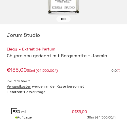
Gehe zu Element 1
Gehe zu Element 2
Gehe zu Element 3
Jorum Studio
-
Elegy – Extrait de Parfum
Chypre neu gedacht mit Bergamotte + Jasmin
Angebot
€135,00
30ml (€4.500,00/l)
0.0
inkl. 19% MwSt.
Versandkosten
werden an der Kasse berechnet
Lieferzeit 1-3 Werktage
Angebot
30 ml
€135,00
Auf Lager
30ml (€4.500,00/l)