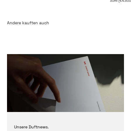
30ml (€4.500,
Unsere Duftnews.