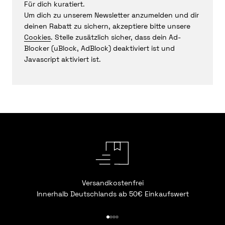
Für dich kuratiert.
Um dich zu unserem Newsletter anzumelden und dir
deinen Rabatt zu sichern, akzeptiere bitte unsere
Cookies
. Stelle zusätzlich sicher, dass dein Ad-
Blocker (uBlock, AdBlock) deaktiviert ist und
Javascript aktiviert ist.
Versandkostenfrei
Innerhalb Deutschlands ab 50€ Einkaufswert
Gehe zu Element 1
Gehe zu Element 2
Gehe zu Element 3
Gehe zu Element 4