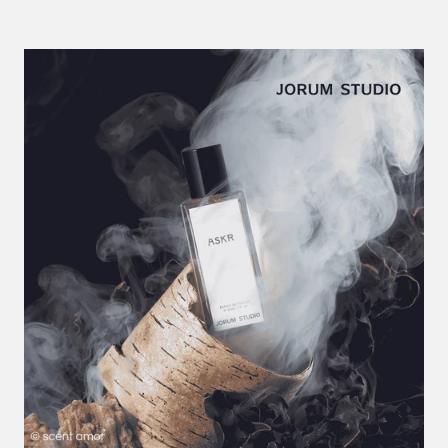
chypreartiger Erdung. Das macht ihn spannend für
Menschen, die
außergewöhnliche Düfte
tragen wollen,
ohne in olfaktorisches Parfümtheater abzurutschen.
Wie
Jorum Studio ELEGY
auf der Haut seine leise Größe
entfaltet
Im Drydown wird der Duft tiefer, trockener und erdiger.
Eichenmoos
,
Patchouli
,
Labdanum
,
Benzoe
,
Heu
und
Zedernholz
verleihen
ELEGY
jene gedämpfte, elegante
Basis, auf der die floralen Töne nicht verschwinden,
sondern wie eine verblassende Erinnerung weiterleben.
Ambrette
,
Moschus
und der Ambergris-Effekt sorgen für
eine hautnahe Weichheit, die nie cremig-beliebig wird.
Statt Kuschelwatte entsteht etwas Reiferes: ein Nachhall
von Stoff, Haut, Blütenstaub und trockener Landschaft.
Das Ergebnis ist ein Duft mit kultivierter Spannung.
Jorum
Studio ELEGY
riecht nicht nostalgisch im banalen Sinn,
sondern wie eine zeitgenössische Reflexion über klassische
Parfümerie. Wer ein
Nischen-Parfum kaufen
möchte, das
Chypre nicht als historische Pose, sondern als lebendige
Form zeigt, findet hier eine sehr überzeugende Arbeit.
Dieser Duft passt nicht zu jedem Anlass und will auch gar