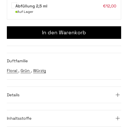
Angebot
Abfüllung 2,5 ml
€12,00
Auf Lager
In den Warenkorb
Duftfamilie
Floral
,
Grün
,
Würzig
Details
Inhaltsstoffe