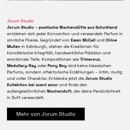
nicht universell sein. Er verlangt ein wenig Ruhe, ein wenig
Aufmerksamkeit und einen Träger oder eine Trägerin, die
keine Angst vor stiller Präsenz hat.
Jorum Studio
Für wen
ELEGY
wirklich interessant ist
Jorum Studio – poetische Nischendüfte aus Schottland
Jorum Studio ELEGY
eignet sich besonders für Menschen,
entziehen sich jeder Konvention und verwandeln Parfum in
die elegante, florale und moosige Kompositionen mögen,
sinnliche Poesie. Gegründet von
Ewan McCall
und
Chloe
aber den üblichen Retro-Staub vermeiden wollen. Er
Mullen
in Edinburgh, stehen die Kreationen für
funktioniert stark in Übergangszeiten, an kühleren
künstlerische Integrität, handwerkliche Präzision und
Frühlingstagen, im frühen Herbst und überall dort, wo ein
emotionale Tiefe. Kompositionen wie
Trimerous
,
Duft nicht schreien, sondern präzise wirken soll. Für
Medullary-Ray
oder
Pony Boy
sind keine klassischen
Liebhaber klassischer Chypres ist er spannend, weil er
Parfums, sondern olfaktorische Erzählungen – intim, mutig
Respekt vor dem Genre zeigt. Für Einsteiger in hochwertige
und voller Charakter. Entdecke jetzt die
Jorum Studio
Nischendüfte
ist er interessant, weil er Charakter besitzt,
Kollektion bei scent amor
und finde den
ohne unzugänglich zu werden.
außergewöhnlichen
Nischenduft
, der deine Persönlichkeit
Wer bei
Jorum Studio ELEGY
auf brachiale Projektion oder
in Duft verwandelt.
süße Massengefälligkeit hofft, ist hier falsch. Wer jedoch
einen reflektierten, fein gebauten, floralen Chypre mit
moderner Handschrift sucht, bekommt einen Duft mit Stil,
Mehr von Jorum Studio
Substanz und echtem Wiedererkennungswert. Genau
deshalb ist
ELEGY
ein
außergewöhnlicher Duft
, der nicht