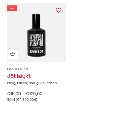
Neu
Fischersund
Jöklalykt
Erdig, Frisch, Holzig, Aquatisch
Angebot
€15,00 – €129,00
30ml (€4.300,00/l)