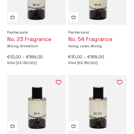
Fischersund
Fischersund
No. 23 Fragrance
No. 54 Fragrance
Würzig, Aromatisch
Holzig, Leder, Würzig
Angebot
Angebot
€12,00 – €189,00
€10,00 – €189,00
50ml (€3.780,00/l)
50ml (€3.780,00/l)