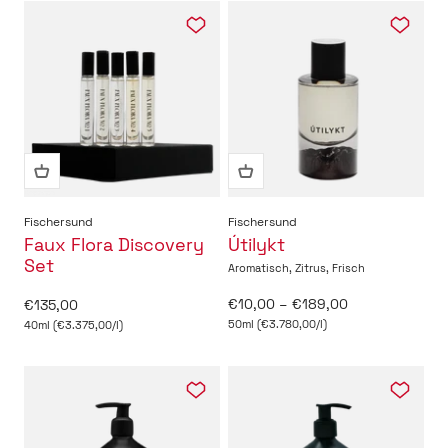
Fischersund
Fischersund
Faux Flora Discovery
Útilykt
Set
Aromatisch, Zitrus, Frisch
Angebot
Angebot
€10,00 – €189,00
€135,00
50ml (€3.780,00/l)
40ml (€3.375,00/l)