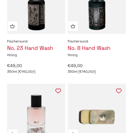
Fischersund
Fischersund
No. 23 Hand Wash
No. 8 Hand Wash
Holzig
Holzig
Angebot
Angebot
€49,00
€49,00
350ml (€140,00/l)
350ml (€140,00/l)