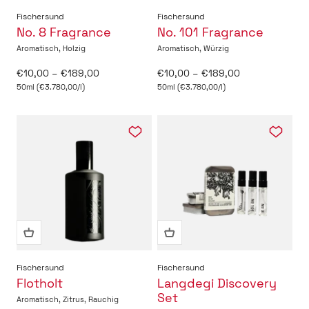
Fischersund
Fischersund
No. 8 Fragrance
No. 101 Fragrance
Aromatisch, Holzig
Aromatisch, Würzig
Angebot
Angebot
€10,00 – €189,00
€10,00 – €189,00
50ml (€3.780,00/l)
50ml (€3.780,00/l)
Fischersund
Fischersund
Flotholt
Langdegi Discovery
Set
Aromatisch, Zitrus, Rauchig