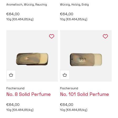
Aromatisch, Würzig, Rauchig
Würzig, Holzig, Erdig
Angebot
Angebot
€64,00
€64,00
10g (€6.464,65/kg)
10g (€6.464,65/kg)
Fischersund
Fischersund
No. 8 Solid Perfume
No. 101 Solid Perfume
Angebot
Angebot
€64,00
€64,00
10g (€6.464,65/kg)
10g (€6.464,65/kg)