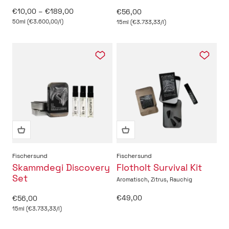
Angebot
€10,00 – €189,00
Angebot
€56,00
50ml (€3.600,00/l)
15ml (€3.733,33/l)
Fischersund
Fischersund
Skammdegi Discovery
Flotholt Survival Kit
Set
Aromatisch, Zitrus, Rauchig
Angebot
Angebot
€49,00
€56,00
15ml (€3.733,33/l)