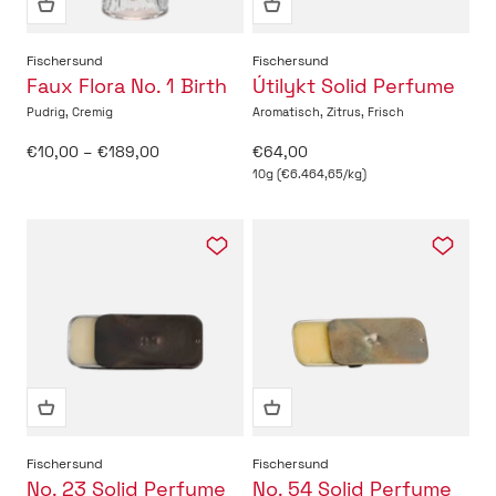
Fischersund
Fischersund
Faux Flora No. 1 Birth
Útilykt Solid Perfume
Pudrig, Cremig
Aromatisch, Zitrus, Frisch
Angebot
Angebot
€10,00 – €189,00
€64,00
10g (€6.464,65/kg)
Fischersund
Fischersund
No. 23 Solid Perfume
No. 54 Solid Perfume