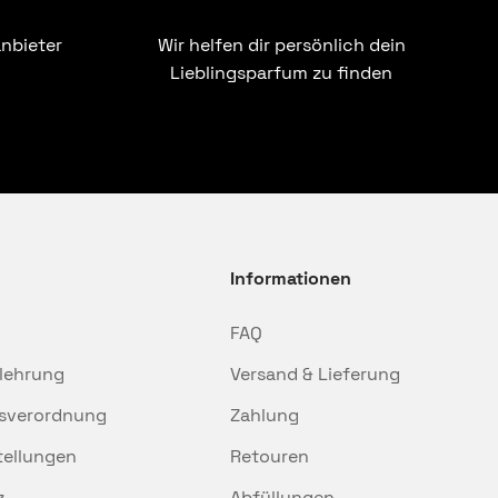
nbieter
Wir helfen dir persönlich dein
Lieblingsparfum zu finden
Informationen
FAQ
lehrung
Versand & Lieferung
sverordnung
Zahlung
tellungen
Retouren
z
Abfüllungen