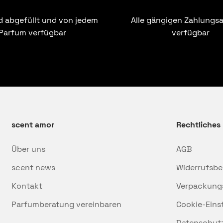
 abgefüllt und von jedem
Alle gängigen Zahlungsa
Parfum verfügbar
verfügbar
scent amor
Rechtliches
Über uns
AGB
scent news
Widerrufsbe
Kontakt
Verpackung
Parfumberatung vereinbaren
Cookie-Eins
Datenschut