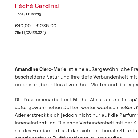
Péché Cardinal
Floral, Fruchtig
Angebot
€10,00 – €235,00
75ml (€3.133,33/l)
Amandine Clerc-Marie
ist eine außergewöhnliche Fra
bescheidene Natur und ihre tiefe Verbundenheit mit 
organisch, beeinflusst von ihrer Mutter und der eig
Die Zusammenarbeit mit Michel Almairac und ihr späte
außergewöhnlichen Düften weiter wachsen ließen.
Ader erstreckt sich jedoch nicht nur auf die Parfumh
Inneneinrichtung. Die enge Verbundenheit mit der Kun
solides Fundament, auf das sich emotionale Struktu