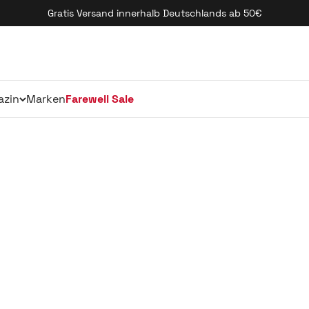
Gratis Versand innerhalb Deutschlands ab 50€
azin
Marken
Farewell Sale