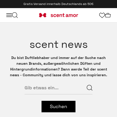
Zum Inhalt springen
Gratis Versand innerhalb Deutschlands ab 50€
Menü
Suche
Waren
scent amor
scent news
Du bist Duftliebhaber und immer auf der Suche nach
neuen Brands, außergewöhnlichen Düften und
Hintergrundinformationen? Dann werde Teil der scent
news - Community und lasse dich von uns inspirieren.
Suchen